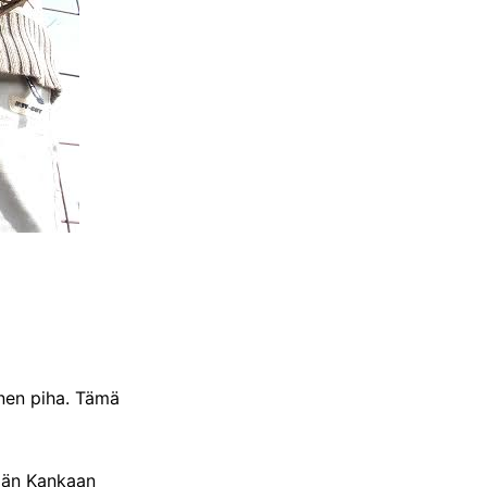
inen piha. Tämä
ylän Kankaan