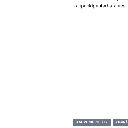
kaupunkipuutarha-alueelle
KAUPUNKIVILJELY
KIERR