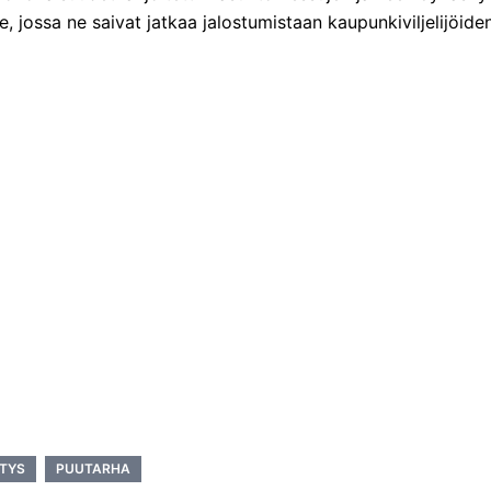
, jossa ne saivat jatkaa jalostumistaan kaupunkiviljelijöid
ÄTYS
PUUTARHA