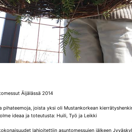
tomessut Äijälässä 2014
isia pihateemoja, joista yksi oli Mustankorkean kierrätyshenk
lme ideaa ja toteutusta: Huili, Työ ja Leikki
okonaisuudet lahjoitettiin asuntomessujen jälkeen Jyväsk