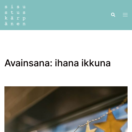
Skip
to
Tog
Search
content
men
Avainsana:
ihana ikkuna