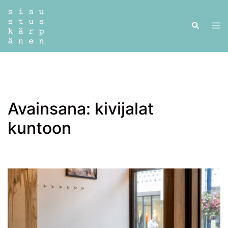
Skip
to
Tog
Search
content
men
Avainsana:
kivijalat
kuntoon