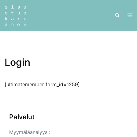
Skip
to
Tog
Search
content
men
Login
[ultimatemember form_id=1259]
Palvelut
Myymäläanalyysi: