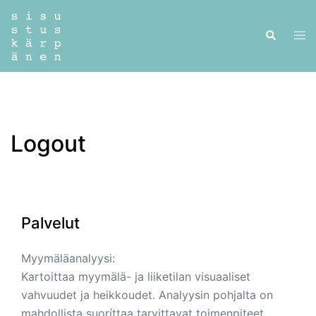
Skip
to
Tog
Search
content
men
Logout
Palvelut
Myymäläanalyysi:
Kartoittaa myymälä- ja liiketilan visuaaliset
vahvuudet ja heikkoudet. Analyysin pohjalta on
mahdollista suoríttaa tarvittavat toimenpiteet.